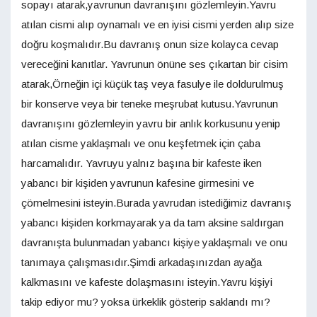
sopayı atarak,yavrunun davranışını gözlemleyin.Yavru
atılan cismi alıp oynamalı ve en iyisi cismi yerden alıp size
doğru koşmalıdır.Bu davranış onun size kolayca cevap
vereceğini kanıtlar. Yavrunun önüne ses çıkartan bir cisim
atarak,Örneğin içi küçük taş veya fasulye ile doldurulmuş
bir konserve veya bir teneke meşrubat kutusu.Yavrunun
davranışını gözlemleyin yavru bir anlık korkusunu yenip
atılan cisme yaklaşmalı ve onu keşfetmek için çaba
harcamalıdır. Yavruyu yalnız başına bir kafeste iken
yabancı bir kişiden yavrunun kafesine girmesini ve
çömelmesini isteyin.Burada yavrudan istediğimiz davranış
yabancı kişiden korkmayarak ya da tam aksine saldırgan
davranışta bulunmadan yabancı kişiye yaklaşmalı ve onu
tanımaya çalışmasıdır.Şimdi arkadaşınızdan ayağa
kalkmasını ve kafeste dolaşmasını isteyin.Yavru kişiyi
takip ediyor mu? yoksa ürkeklik gösterip saklandı mı?