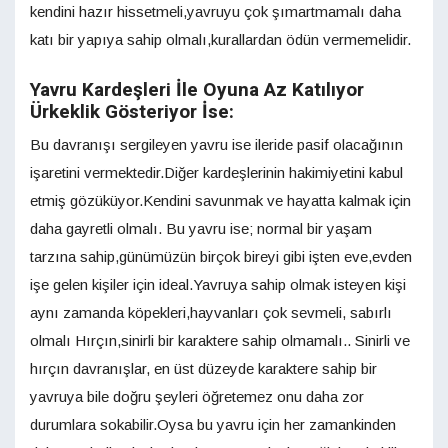
kendini hazır hissetmeli,yavruyu çok şımartmamalı daha
katı bir yapıya sahip olmalı,kurallardan ödün vermemelidir.
Yavru Kardeşleri İle Oyuna Az Katılıyor
Ürkeklik Gösteriyor İse:
Bu davranışı sergileyen yavru ise ileride pasif olacağının
işaretini vermektedir.Diğer kardeşlerinin hakimiyetini kabul
etmiş gözüküyor.Kendini savunmak ve hayatta kalmak için
daha gayretli olmalı. Bu yavru ise; normal bir yaşam
tarzına sahip,günümüzün birçok bireyi gibi işten eve,evden
işe gelen kişiler için ideal.Yavruya sahip olmak isteyen kişi
aynı zamanda köpekleri,hayvanları çok sevmeli, sabırlı
olmalı Hırçın,sinirli bir karaktere sahip olmamalı.. Sinirli ve
hırçın davranışlar, en üst düzeyde karaktere sahip bir
yavruya bile doğru şeyleri öğretemez onu daha zor
durumlara sokabilir.Oysa bu yavru için her zamankinden