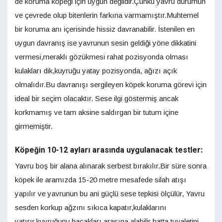
de koruma köpeği için uygun değildir.Çünkü yavru durumun
ve çevrede olup bitenlerin farkına varmamıştır.Muhtemel
bir koruma anı içerisinde hissiz davranabilir. İstenilen en
uygun davranış ise yavrunun sesin geldiği yöne dikkatini
vermesi,meraklı gözükmesi rahat pozisyonda olması
kulakları dik,kuyruğu yatay pozisyonda, ağızı açık
olmalıdır.Bu davranışı sergileyen köpek koruma görevi için
ideal bir seçim olacaktır. Sese ilgi göstermiş ancak
korkmamış ve tam aksine saldırgan bir tutum içine
girmemiştir.
Köpeğin 10-12 ayları arasında uygulanacak testler:
Yavru boş bir alana alınarak serbest bırakılır.Bir süre sonra
köpek ile aramızda 15-20 metre mesafede silah atışı
yapılır ve yavrunun bu ani güçlü sese tepkisi ölçülür, Yavru
sesden korkup ağzını sıkıca kapatır,kulaklarını
yatırır,kuyruğunu bacakları arasına alabilir hatta tuvaletini