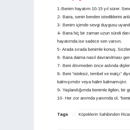
1-Benim hayatım 10-15 yıl sürer. Sen
2- Bana, senin benden istediklerini an
3- Benim içimde sevgi duygusu uyand
4- Bana hiç bir zaman uzun süreli dar
hayatımda ise sadece sen varsın.
5- Arada sırada benimle konuş. Sözleri
6- Bana daima nasıl davranılması gere
7- Beni dövmeden önce aslında dişleri
8- Beni “isteksiz, tembel ve inatçı” 
kalmışımdır veya halim kalmamıştır.
9- Yaşlandığımda benimle ilgilen, bir 
10- Her zor anımda yanımda ol, “benim
Tags
:
Köpeklerin Sahibinden Rica