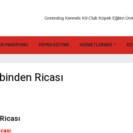
Greendog Kennels K9 Club Köpek Eğitim Üret
EK PANSIYONU
KÖPEK EĞITIMI
HIZMETLERIMIZ
KÖ
binden Ricası
Ricası
icası