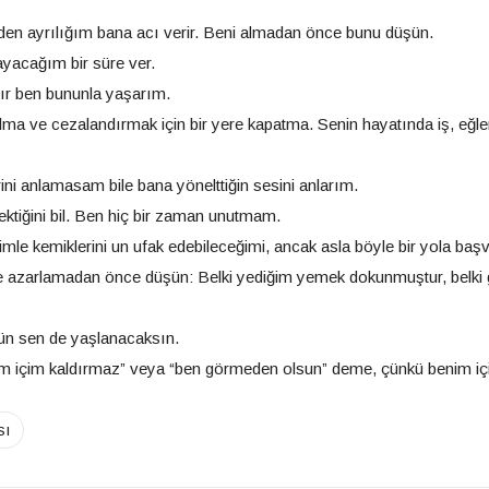
den ayrılığım bana acı verir. Beni almadan önce bunu düşün.
layacağım bir süre ver.
ır ben bununla yaşarım.
ılma ve cezalandırmak için bir yere kapatma. Senin hayatında iş, eğl
ni anlamasam bile bana yönelttiğin sesini anlarım.
ktiğini bil. Ben hiç bir zaman unutmam.
mle kemiklerini un ufak edebileceğimi, ancak asla böyle bir yola b
diye azarlamadan önce düşün: Belki yediğim yemek dokunmuştur, belk
gün sen de yaşlanacaksın.
 içim kaldırmaz” veya “ben görmeden olsun” deme, çünkü benim için 
sı