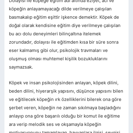
Dolayısı ile köpeğe eğitim adı altında eziyet, acı ve
köpeğin anlayamayacağı dilde verilmeye çalışılan
basmakalıp eğitim eşittir işkence demektir. Köpek de
doğal olarak kendisine eğitim diye verilmeye çalışılan
bu acı dolu deneyimleri bilinçaltına itelemek
zorundadır, dolayısı ile eğitimden kısa bir süre sonra
eser kalmamış gibi olur, psikolojik travmaları ve
oluşmuş olması muhtemel kişilik bozukluklarını
saymazsak.
Köpek ve insan psikolojisinden anlayan, köpek dilini,
beden dilini, hiyerarşik yapısını, düşünce yapısını bilen
ve eğitilecek köpeğin ırk özelliklerini bilerek ona göre
şerbet veren, köpeğin ne zaman sıkılmaya başladığını
anlayıp ona göre başarılı olduğu bir komut ile eğitime
ara verip melodik ses ve okşamayla köpeğin
motivasyonunu tamamlayan, hayvanlara ilgisi, sevgisi,